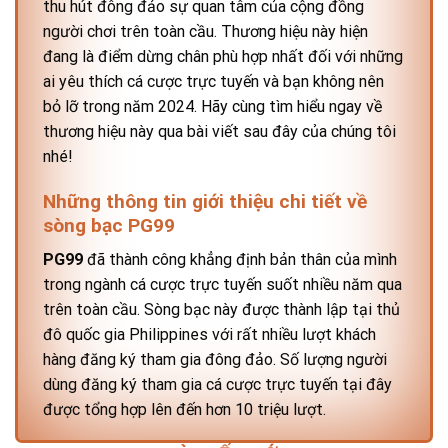
thu hút đông đảo sự quan tâm của cộng đồng
người chơi trên toàn cầu. Thương hiệu này hiện
đang là điểm dừng chân phù hợp nhất đối với những
ai yêu thích cá cược trực tuyến và bạn không nên
bỏ lỡ trong năm 2024. Hãy cùng tìm hiểu ngay về
thương hiệu này qua bài viết sau đây của chúng tôi
nhé!
Những thông tin giới thiệu chi tiết về
sòng bạc PG99
PG99
đã thành công khẳng định bản thân của mình
trong ngành cá cược trực tuyến suốt nhiều năm qua
trên toàn cầu. Sòng bạc này được thành lập tại thủ
đô quốc gia Philippines với rất nhiều lượt khách
hàng đăng ký tham gia đông đảo. Số lượng người
dùng đăng ký tham gia cá cược trực tuyến tại đây
được tổng hợp lên đến hơn 10 triệu lượt.